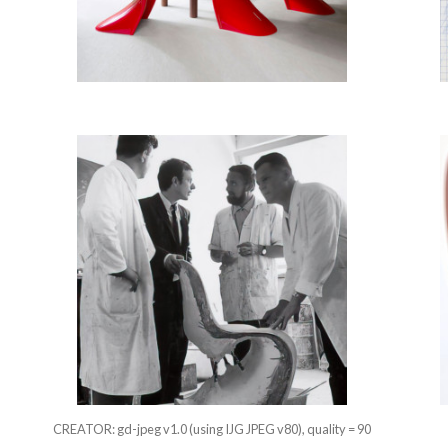
CREATOR: gd-jpeg v1.0 (using IJG JPEG v80), quality = 90