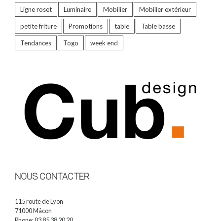
Ligne roset
Luminaire
Mobilier
Mobilier extérieur
petite friture
Promotions
table
Table basse
Tendances
Togo
week end
NOUS CONTACTER
115 route de Lyon
71000 Mâcon
Phone: 03 85 38 20 20