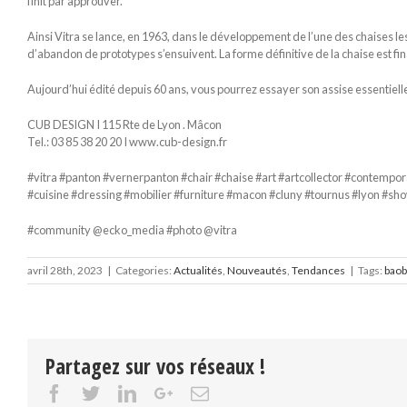
finit par approuver.
Ainsi Vitra se lance, en 1963, dans le développement de l’une des chaises l
d’abandon de prototypes s’ensuivent. La forme définitive de la chaise est fi
Aujourd’hui édité depuis 60 ans, vous pourrez essayer son assise essentiell
CUB DESIGN I 115 Rte de Lyon . Mâcon
Tel.: 03 85 38 20 20 I www.cub-design.fr
#vitra #panton #vernerpanton #chair #chaise #art #artcollector #contempo
#cuisine #dressing #mobilier #furniture #macon #cluny #tournus #lyon #sho
#community @ecko_media #photo @vitra
avril 28th, 2023
|
Categories:
Actualités
,
Nouveautés
,
Tendances
|
Tags:
baob
Partagez sur vos réseaux !
Facebook
Twitter
Linkedin
Google+
Email