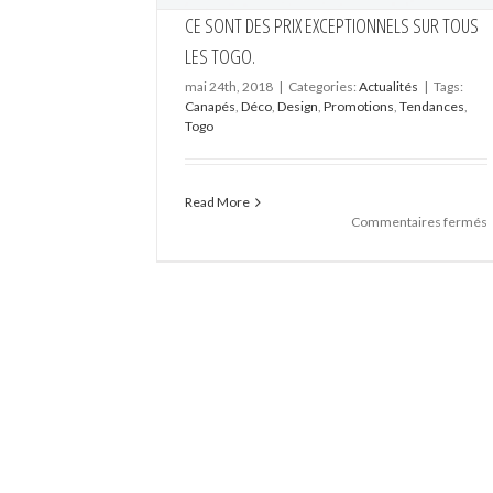
CE SONT DES PRIX EXCEPTIONNELS SUR TOUS
LES TOGO.
mai 24th, 2018
|
Categories:
Actualités
|
Tags:
Canapés
,
Déco
,
Design
,
Promotions
,
Tendances
,
Togo
Read More
s
Commentaires fermés
s
p
e
s
t
l
T