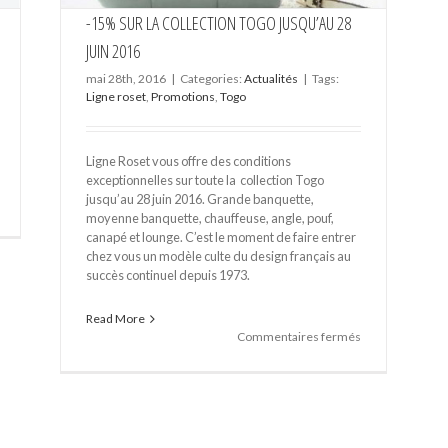
-15% SUR LA COLLECTION TOGO JUSQU’AU 28
JUIN 2016
mai 28th, 2016
|
Categories:
Actualités
|
Tags:
Ligne roset
,
Promotions
,
Togo
Ligne Roset vous offre des conditions
exceptionnelles sur toute la collection Togo
jusqu’au 28 juin 2016. Grande banquette,
ur
moyenne banquette, chauffeuse, angle, pouf,
Ce
ont
canapé et lounge. C’est le moment de faire entrer
des
chez vous un modèle culte du design français au
rix
succès continuel depuis 1973.
xceptionnels
ur
Read More
ous
sur
Commentaires fermés
es
-15%
ogo.
SUR
LA
COLLECTION
TOGO
JUSQU’AU