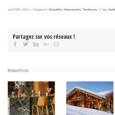
avril 28th, 2023
|
Categories:
Actualités
,
Nouveautés
,
Tendances
|
Tags:
baob
Partagez sur vos réseaux !
Facebook
Twitter
Linkedin
Google+
Email
Related Posts