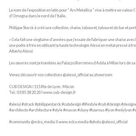
Le nom de l’exposition en latin pour ” Ars Metallica ” vise à mettre en valeur 
d’Omegna dans le nord de l’Italie.
Philippe Starck à créé une collection, chaise, tabouret, tabouret de bar et po
« Cela fait une vingtaine d’années que j’essaie de fabriquer une chaise avec P
une poêle à frire en utilisant la haute technologie Alessi en métal pressé à 
Alberto Alessi
Les œuvres sont présentées au Palazzo Borromeo d’Adda à Milan lors de s
Venez découvrir nos collections @alessi_official au showroom
CUB DESIGN I 115 Rte de Lyon . Mâcon
Tel.: 03 85 38 20 20 I www.cub-design.fr
#alessi #strack #philippestarck #cubdesign #lifestyle #cub #design #desig
#architecte #architecture #style #macon #cluny #tournus #lyon #onlylyon
#community @ecko_media II www.ecko.media #photo @alessi_official